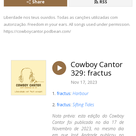
Share
RSS
Liberdade nos teus ouvidos. Todas as canções utilizadas com
autorização. Freedom in your ears. All songs used under permission.
https://cowboycantor.podbean.com/
Cowboy Cantor
329: fractus
Nov 17, 2023
1.
fractus
:
Harbour
2.
fractus
:
Sifting Tides
Nota prévia: esta edição do Cowboy
Cantor foi publicada no dia 17 de
Novembro de 2023, no mesmo dia
em que José Andrade publicou no