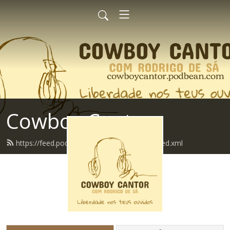
Cowboy Cantor
https://feed.podbean.com/cowboycantor/feed.xml