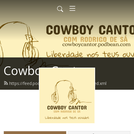
Cowboy Cantor
https://feed.podbean.com/cowboycantor/feed.xml