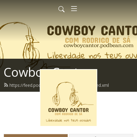
Cowboy Cantor
https://feed.podbean.com/cowboycantor/feed.xml