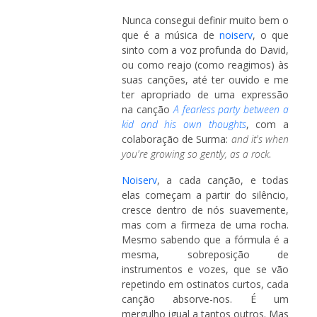
Nunca consegui definir muito bem o
que é a música de
noiserv
, o que
sinto com a voz profunda do David,
ou como reajo (como reagimos) às
suas canções, até ter ouvido e me
ter apropriado de uma expressão
na canção
A fearless party between a
kid and his own thoughts
, com a
colaboração de Surma:
and it's when
you're growing so gently, as a rock
.
Noiserv
, a cada canção, e todas
elas começam a partir do silêncio,
cresce dentro de nós suavemente,
mas com a firmeza de uma rocha.
Mesmo sabendo que a fórmula é a
mesma, sobreposição de
instrumentos e vozes, que se vão
repetindo em ostinatos curtos, cada
canção absorve-nos. É um
mergulho igual a tantos outros. Mas